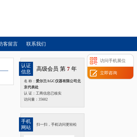
访客留言
联系我们
访问手机展位
认证
高级会员 第
7
年
信息
立即咨询
名 称：
爱尔兰AGC仪器有限公司北
京代表处
认 证：工商信息已核实
访问量：35602
手机
扫一扫，手机访问更轻松
网站