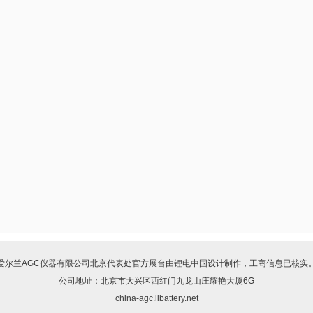
爱尔兰AGC仪器有限公司北京代表处
官方展台由
锂电中国
设计制作，工商信息已核实
公司地址：北京市大兴区西红门九龙山庄耀艳大厦6G
china-agc.libattery.net